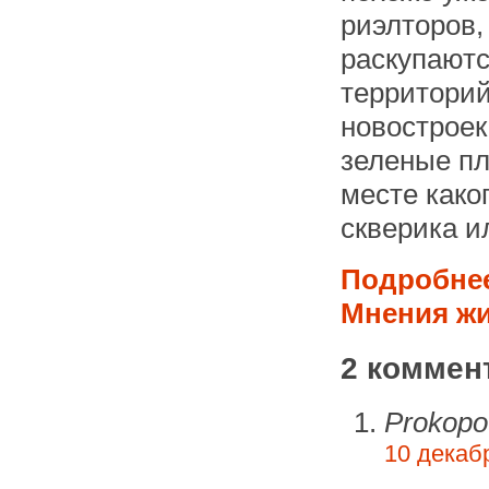
риэлторов,
раскупаютс
территорий
новостроек
зеленые пл
месте како
скверика и
Подробнее
Мнения жи
2 коммен
Prokop
10 декабр