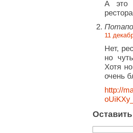
А это 
рестора
Потапо
11 декабр
Нет, ре
но чут
Хотя но
очень б
http://
oUiKXy
Оставить