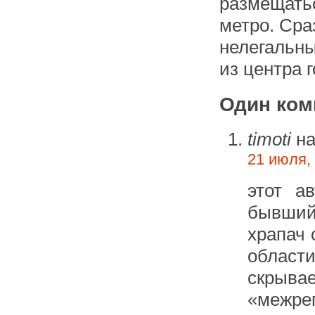
размещать
метро. Сра
нелегальны
из центра 
Один ком
timoti
на
21 июля, 
этот а
бывший
храпач 
области
скры
«межре