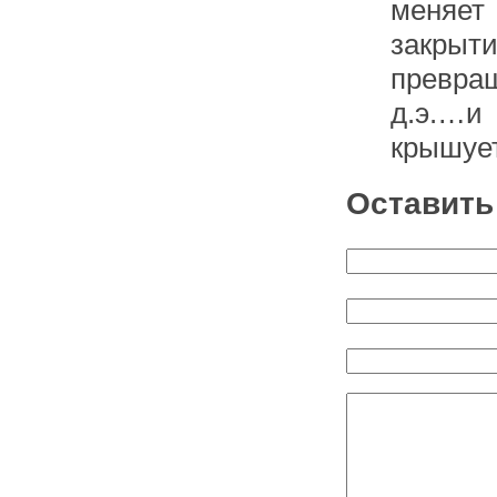
меняет
закрыт
превра
д.э.…и
крышует
Оставить