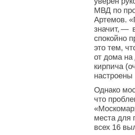
уверен рук
МВД по пр
Артемов. «
значит, — 
спокойно п
это тем, чт
от дома на
кирпича (о
настроены 
Однако мос
что пробле
«Москомарх
места для 
всех 16 вы