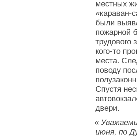
местных жи
«караван-с
были выяв
пожарной б
трудового 
кого-то пр
места. Сле
поводу пос
полузаконн
Спустя нес
автовокзал
двери.
«
Уважаемы
июня, по Д