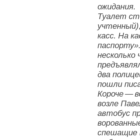
ожидания.
Туалет сто
учтенный)
касс. На к
паспорту».
несколько 
предъявля
два полице
пошли пис
Короче — в
возле Паве
автобус п
ворованны
спешащие 