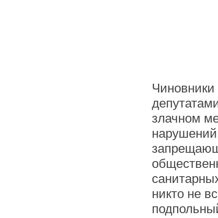
Чиновники
депутатами
злачном ме
нарушений 
запрещающ
общественн
санитарных
никто не в
подпольный