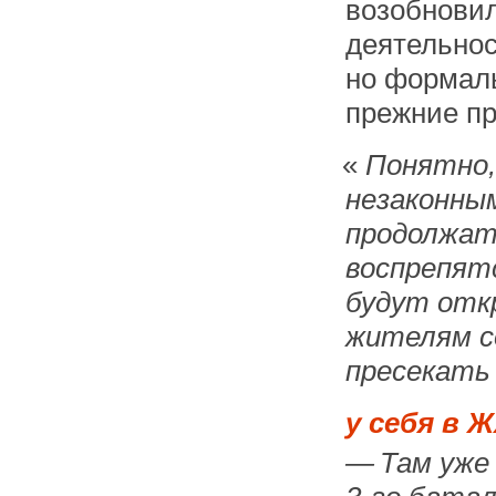
возобновил
деятельнос
но формаль
прежние пр
«
Понятно,
незаконны
продолжат
воспрепятс
будут отк
жителям с
пресекать
у себя в 
— Там уже