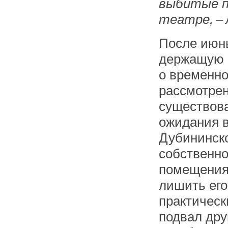
выбитые пл
театре, –
После июнь
держащую н
о временно
рассмотрен
существова
ожидания в
Дубининско
собственно
помещения 
лишить его
практическ
подвал дру