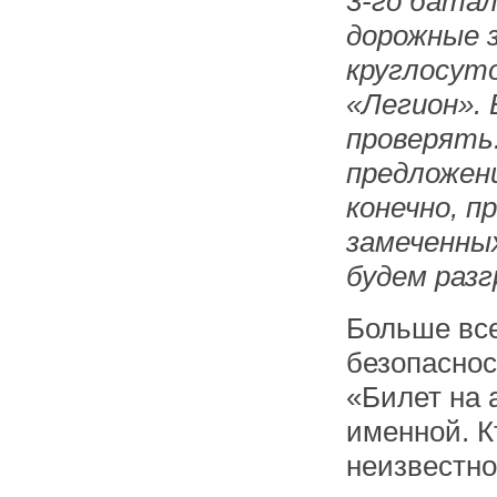
3-​​го ба
дорожные з
круглосут
«Легион». 
проверять
предложен
конечно, 
замеченных
будем раз
Больше все
безопаснос
«Билет на а
именной. К
неизвестно