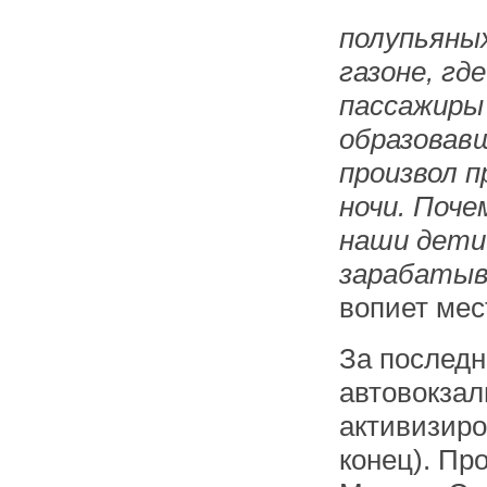
полупьяны
газоне, гд
пассажиры
образовав
произвол п
ночи. Поче
наши дети
зарабатыв
вопиет мес
За последн
автовокзал
активизиро
конец). Пр