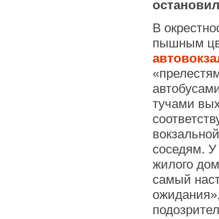
остановил
В окрестно
пышным цв
автовокз
«прелестям
автобусами
тучами вых
соответст
вокзальной
соседям. У
жилого дом
самый наст
ожидания»,
подозрител