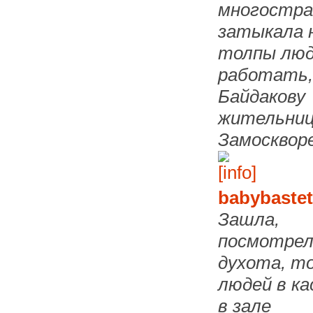
многостра
затыкала 
толпы
люд
работать,
Байдакову
жительни
Замосквор
babybaste
Зашла,
посмотрел
духота, т
людей в ка
в зале