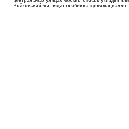
центральных улицах Москвы способ укладки пли
Войковский выглядит особенно провокационно.