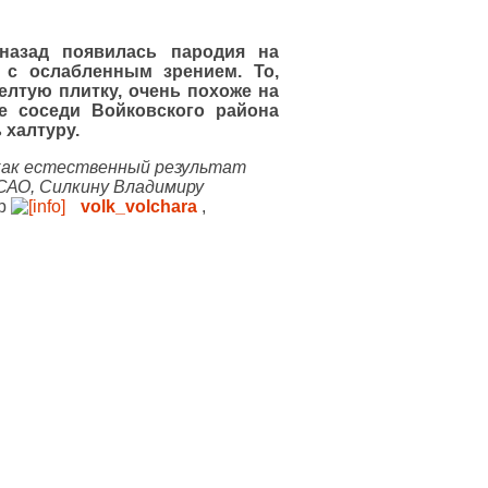
назад появилась пародия на
ц с ослабленным зрением.
То,
лтую плитку, очень похоже на
е соседи Войковского района
халтуру.
как естественный результат
 САО, Силкину Владимиру
ер
volk_​volchara
,