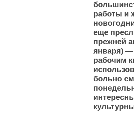
большинст
работы и 
новогодни
еще пресл
прежней а
января) —
рабочим к
использов
больно см
понедель
интересны
культурны