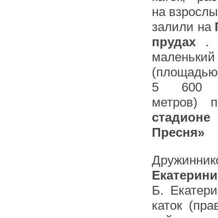
на взрослы
залили на
прудах
.
маленьк
(площадью
5 600 к
метров) 
стадионе
Пре
Дружинн
Екат
Б. Екатер
каток (пра