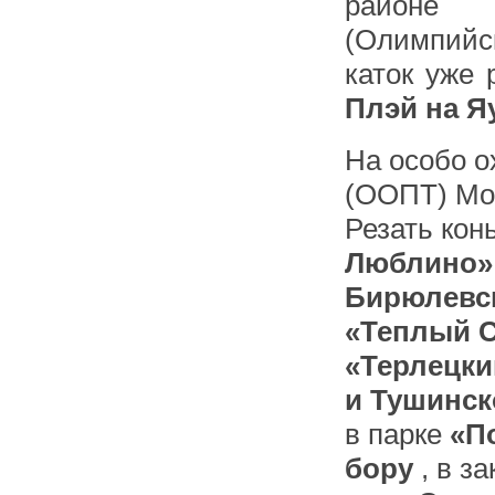
район
(Олимпийс
каток уже
Плэй на Я
На особо 
(ООПТ) Мос
Резать кон
Люблино
Бирюлевс
«Теплый 
«Терлецк
и Тушинск
в парке
«П
бору
, в з