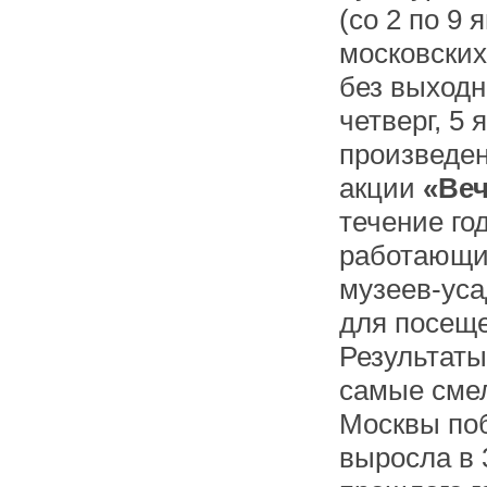
(со 2 по 9 
московских
без выходн
четверг, 5
произведен
акции
«Веч
течение го
работающих
музеев-уса
для посеще
Результат
самые сме
Москвы по
выросла в 