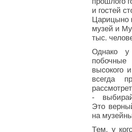
прошлого г
и гостей с
Царицыно и
музей и Му
тыс. челове
Однако у 
побочные 
высокого и
всегда п
рассмотрет
- выбирай
Это верны
на музейны
Тем, у ког