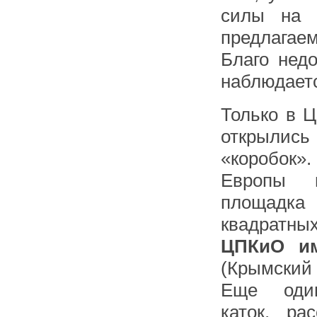
силы на 
предлагае
Благо недо
наблюдает
Только в Ц
открылис
«коробок»
Европы и
площадк
квадратн
ЦПКиО им
(Крымский
Еще оди
каток, ра