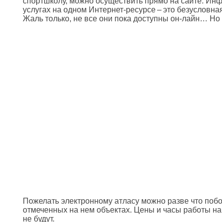
спортшколу, можно осуществить прямо на сайте. Ин
услугах на одном Интернет-ресурсе – это безусловна
Жаль только, не все они пока доступны он-лайн… Но
Пожелать электронному атласу можно разве что по
отмеченных на нем объектах. Цены и часы работы на
не будут.