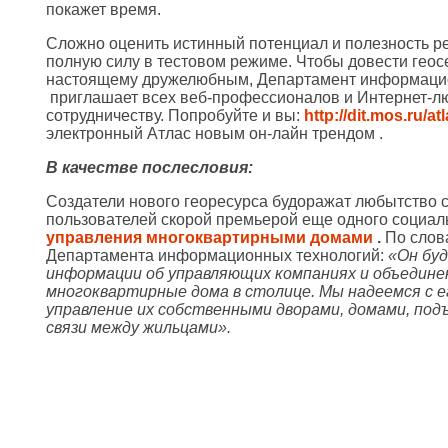
покажет время.
Сложно оценить истинный потенциал и полезность рес
полную силу в тестовом режиме. Чтобы довести геосе
настоящему дружелюбным, Департамент информаци
приглашает всех веб-профессионалов и Интернет-л
сотрудничеству. Попробуйте и вы:
http://dit.mos.ru/at
электронный Атлас новым он-лайн трендом .
В качестве послесловия:
Создатели нового георесурса будоражат любытство 
пользователей скорой премьерой еще одного социа
управления многоквартирными домами
.
По слов
Департамента информационных технологий:
«Он бу
информации об управляющих компаниях и объедине
многоквартирные дома в столице. Мы надеемся с е
управление их собственными дворами, домами, под
связи между жильцами».