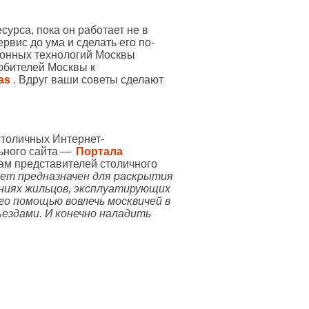
урса, пока он работает не в
рвис до ума и сделать его по-
онных технологий Москвы
юбителей Москвы к
las
. Вдруг ваши советы сделают
столичных Интернет-
льного сайта —
Портала
ам представителей столичного
дет предназначен для раскрытия
ниях жильцов, эксплуатирующих
го помощью вовлечь москвичей в
ъездами. И конечно наладить