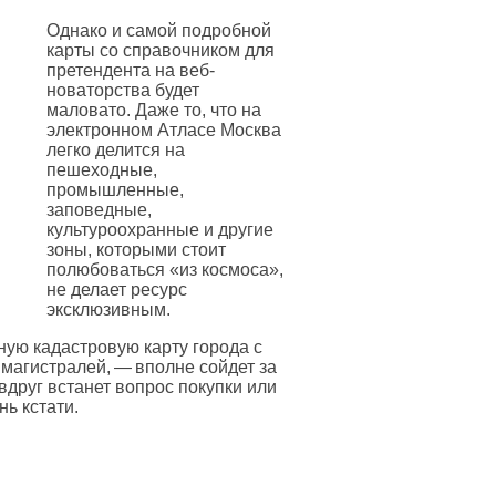
Однако и самой подробной
карты со справочником для
претендента на веб-
новаторства будет
маловато. Даже то, что на
электронном Атласе Москва
легко делится на
пешеходные,
промышленные,
заповедные,
культуроохранные и другие
зоны, которыми стоит
полюбоваться «из космоса»,
не делает ресурс
эксклюзивным.
чную кадастровую карту города с
магистралей, — вполне сойдет за
вдруг встанет вопрос покупки или
ь кстати.