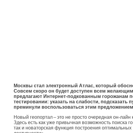
Москвы стал электронный Атлас, который обосн
с
Совсем скоро он будет доступен всем желающим.
предлагают Интернет-подкованным горожанам по
тестировании: указать на слабости, подсказать п
преминули воспользоваться этим предложением
Новый геопортал – это не просто очередная он-лайн к
Здесь есть как уже привычная возможность поиска го
так и новаторская функция построения оптимальных