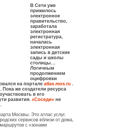
В Сети уже
прижилось
электронное
правительство,
заработала
электронная
регистратура,
началась
электронная
запись в детские
сады и школы
столицы…
Логичным
продолжением
оцифровки
овался на портале
atlas.mos.ru
.
 Пока же создатели ресурса
участвовать в его
ути развития.
«Соседи»
не
.
арта Москвы. Это атлас услуг.
родских сервисов вблизи от дома,
 маршрутов с «зонами