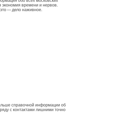
формация обо всех московских
я экономия времени и нервов.
 это — дело наживное.
больше справочной информации об
ряду с контактами лишними точно