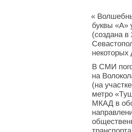
«
Волшебны
буквы «А» 
(создана в 
Севастопол
некоторых 
В СМИ пого
на Волоко
(на участке
метро «Ту
МКАД в об
направлени
обществен
транспорта