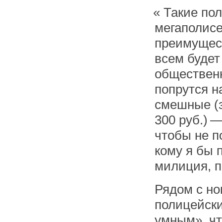
«
Такие пол
мегаполисе
преимущест
всем будет
общественн
попрутся н
смешные (з
300 руб.) 
чтобы не п
кому я бы п
милиция, 
Рядом с но
полицейски
умным», чт