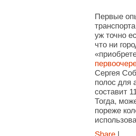
Первые оп
транспорта
уж точно е
что ни горо
«приобрете
первоочере
Сергея Соб
полос для 
составит 11
Тогда, мож
пореже кол
использова
Share
|