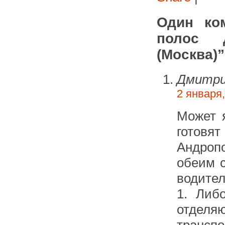
Один ко
полос д
(Москва)”
Дмитр
2 января,
Может 
готовя
Андропо
обеим с
водите
1. Либ
отделя