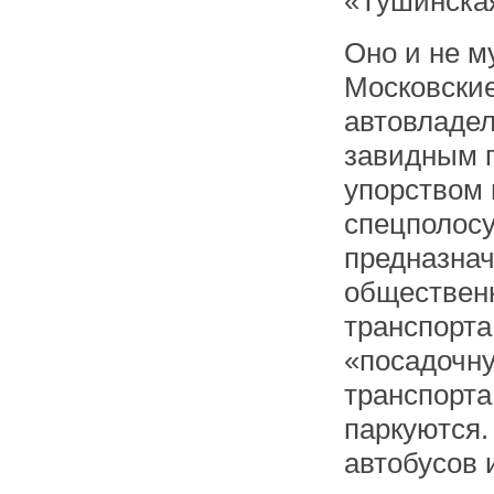
«Тушинска
Оно и не м
Московски
автовладе
завидным 
упорством
спецполосу
предназна
обществен
транспорта,
«посадочну
транспорта
паркуются.
автобусов 