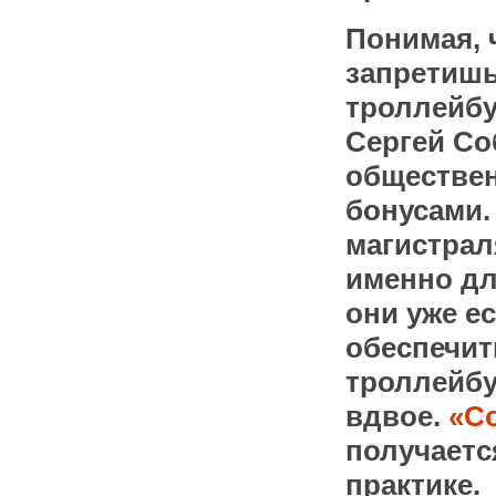
Понимая, 
запретишь
троллейбу
Сергей Со
обществе
бонусами.
магистрал
именно дл
они уже е
обеспечит
троллейбу
вдвое.
«С
получаетс
практике.